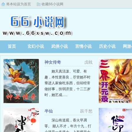
将本站设为首页
收藏66小说网
首页
玄幻小说
武侠小说
言情小说
历史小说
网游
神女传奇
戊戟
她天真活泼、可爱、有
趣，本性更善良，尽管她不时
窜进人家偷吃东西，但却经常
做好事，扶弱济贫，十二三岁
时，她艺成......
半仙
跃千愁
深山有道观，香火早凋
零。 鄙人不才，年方十九，打