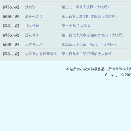
[武侠小说]
残剑诀
第三九二章最高境界（大结局）
[武侠小说]
邪帝苍龙传
第三百零三章 封印之回归（大结局）
[武侠小说]
神女传奇
第六十九回 大结局
[武侠小说]
莲花仙印
第二百七十六章 前尘如梦似幻（大结局）
[武侠小说]
三界开元录
第二百三十七章：新纪元（全书完）
[武侠小说]
大乘期才有逆袭系统
第六百九十二章 江离的个人价值
本站所有小说为转载作品，所有章节均由
Copyright © 20