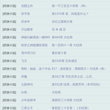
[武侠小说]
光阴之外
第一千三百五十四章 （终）
[武侠小说]
弃宇宙
第1374章 道，到底是什么？
[武侠小说]
庆余年
后记之面朝大海
[武侠小说]
灭运图录
完 本 感 言
[武侠小说]
神级分解系统一键999
第464章 大结局
级
[武侠小说]
快穿之神级捕快系统
第一百四十一章 大结局
[武侠小说]
雪中悍刀行
番外第十章
[武侠小说]
飞天
第2245章 完本感言
[武侠小说]
青蛇：姐姐，这个许仙
817，道祖复生，黑暗陨灭！大结局（终）
我要了！
[武侠小说]
求魔
第1617章 写在完本之后，心言。
[武侠小说]
九阳神功
第331章 结局，刹那芳华（本书完结）
[武侠小说]
白凤
大结局
[武侠小说]
少年祖师爷
第两百三十四章 大结局
[武侠小说]
三界公子
第四百二十五章：（大结局）