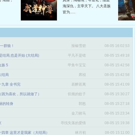
子悔婚，
真身，闯秘境，夺造化，报血
海深仇，主宰天下。 八大圣族
皆为......
章 一群狼！
辣椒雪碧
08-05 16:02:53
是结局,也是开始 (大结局)
平凡不是错
08-05 15:49:18
血族 5
甲鱼牛宝宝
08-05 15:42:58
 大结局
席祯
08-05 15:42:58
十九章 全书完
若醉若离
08-05 15:41:09
（因为喜欢，所以就做了）
饥饿的蚊子
08-05 15:30:27
丽的转身
郭怒
08-05 15:27:18
金刀驸马
08-05 15:23:34
京
寻找失落的爱情
08-05 15:19:38
十四章 这里才是我家（大结局）
林月初
08-05 15:11:00