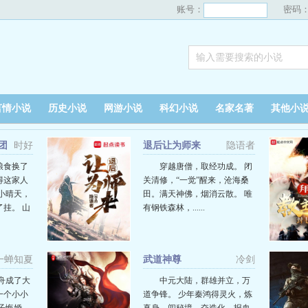
账号：
密码
言情小说
历史小说
网游小说
科幻小说
名家名著
其他小
团
时好
退后让为师来
隐语者
粮食换了
穿越唐僧，取经功成。 闭
得这家人
关清修，“一觉”醒来，沧海桑
小晴天，
田。满天神佛，烟消云散。 唯
挂。 山
有钢铁森林，......
一蝉知夏
武道神尊
冷剑
舟成了大
中元大陆，群雄并立，万
一个小小
道争锋。 少年秦鸿得灵火，炼