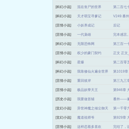
[科幻小说]
混在丧尸的世界
第二百七十
[科幻小说]
天才萌宝寻爹记
V249.
[言情小说]
小妖养成记
后记
[言情小说]
一代枭雄
完本感言
[科幻小说]
无限恐怖网
第三百一
[言情小说]
权少的豪门契约
正文 正
[科幻小说]
星爆
第二百零
[科幻小说]
我靠修仙火遍全世界
第1019
[言情小说]
重回彼岸
第三九三章
[言情小说]
极品妖孽天王
第946章
[历史小说]
我要做首辅
番外——
[玄幻小说]
异世神魔之倾尘御天
第一千零
局）
[玄幻小说]
魔道祖师爷
第929章
[言情小说]
这样恋着多喜欢
完结了，