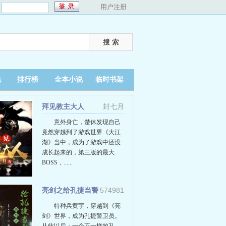
：
用户注册
说
排行榜
全本小说
临时书架
拜见教主大人
封七月
意外身亡，楚休发现自己
竟然穿越到了游戏世界《大江
湖》当中，成为了游戏中还没
成长起来的，第三版的最大
BOSS，......
亮剑之给孔捷当警
574981
卫
特种兵黄宇，穿越到《亮
剑》世界，成为孔捷警卫员。