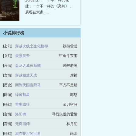
从此以后：一个不一样的孔
捷，一个不一样的《亮剑》，
展现在大家......
小说排行榜
[玄幻]
穿越火线之生化枪神
辣椒雪碧
[玄幻]
最强皇帝
甲鱼牛宝宝
[言情]
盘龙之成长系统
若醉若离
[言情]
穿越婚然天成
席祯
[历史]
回到天国当附马
平凡不是错
[网游]
绿茵彗星
郭怒
[科幻]
重生成狼
金刀驸马
[言情]
洛阳锦
寻找失落的爱情
[言情]
无良国师
林月初
[科幻]
混在丧尸的世界
雨水