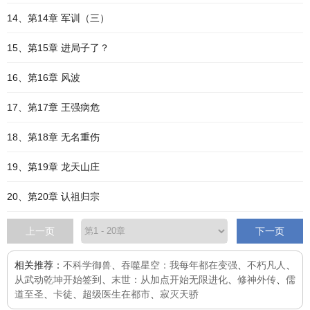
14、第14章 军训（三）
15、第15章 进局子了？
16、第16章 风波
17、第17章 王强病危
18、第18章 无名重伤
19、第19章 龙天山庄
20、第20章 认祖归宗
上一页
下一页
相关推荐：
不科学御兽
、
吞噬星空：我每年都在变强
、
不朽凡人
、
从武动乾坤开始签到
、
末世：从加点开始无限进化
、
修神外传
、
儒
道至圣
、
卡徒
、
超级医生在都市
、
寂灭天骄