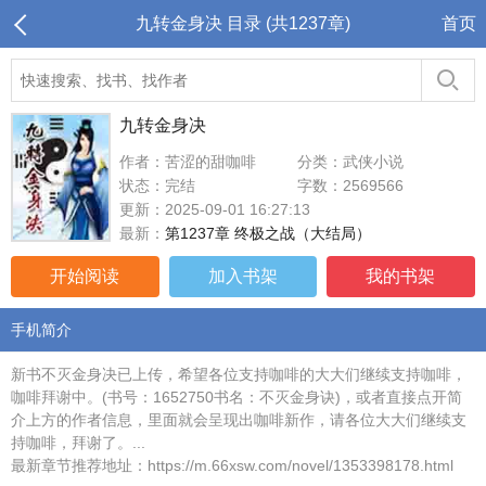
九转金身决 目录 (共1237章)
首页
九转金身决
作者：苦涩的甜咖啡
分类：武侠小说
状态：完结
字数：2569566
更新：2025-09-01 16:27:13
最新：
第1237章 终极之战（大结局）
开始阅读
加入书架
我的书架
手机简介
新书不灭金身决已上传，希望各位支持咖啡的大大们继续支持咖啡，
咖啡拜谢中。(书号：1652750书名：不灭金身诀)，或者直接点开简
介上方的作者信息，里面就会呈现出咖啡新作，请各位大大们继续支
持咖啡，拜谢了。...
最新章节推荐地址：https://m.66xsw.com/novel/1353398178.html