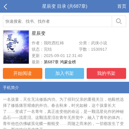
星辰变 目录 (共687章)
首页
星辰变
作者：我吃西红柿
分类：武侠小说
状态：完结
字数：1530917
更新：2025-09-01 12:31:40
最新：
第687章 鸿蒙金榜
开始阅读
加入书架
我的书架
手机简介
一名孩童，天生无法修炼内功。为了得到父亲的重视关注，他毅然选
择了修炼痛苦艰难的外功。春去秋来，时光如梭，这个孩童长大
了……变成了一名青年，真正改变他的命运，是一颗流星化作的神秘
晶石——流星泪。这颗流星泪在青年无所觉中，融入了青年的体内，
青年他也仿佛破茧化蝶一般蜕变……而随之而来的，一切都发生了变