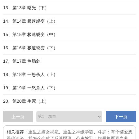
13、第13章 曙光（下）
14、第14章 极速蜕变（上）
15、第15章 极速蜕变（中）
16、第16章 极速蜕变（下）
17、第17章 鱼肠剑
18、第18章 一怒杀人（上）
19、第19章 一怒杀人（下）
20、第20章 生死（上）
上一页
下一页
相关推荐：
重生之嫡女祸妃
、
重生之神级学霸
、
斗罗：有个链爱想
跟你谈谈
、
我怎么会成了反派跟班
、
公主嫁到：腹黑将军喜当爹
、