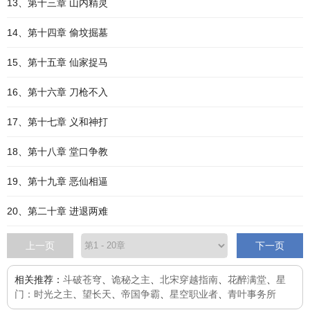
13、第十三章 山内精灵
14、第十四章 偷坟掘墓
15、第十五章 仙家捉马
16、第十六章 刀枪不入
17、第十七章 义和神打
18、第十八章 堂口争教
19、第十九章 恶仙相逼
20、第二十章 进退两难
上一页
下一页
相关推荐：
斗破苍穹
、
诡秘之主
、
北宋穿越指南
、
花醉满堂
、
星
门：时光之主
、
望长天
、
帝国争霸
、
星空职业者
、
青叶事务所