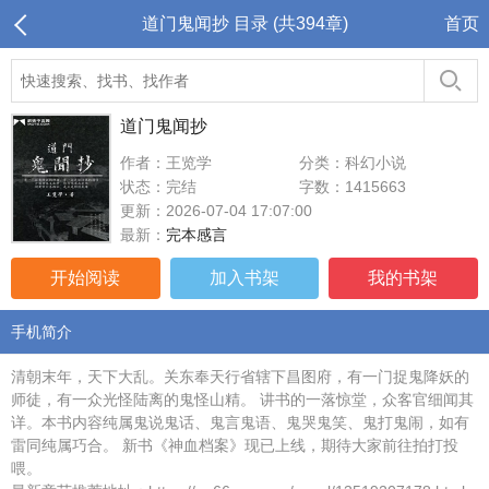
道门鬼闻抄 目录 (共394章)
首页
道门鬼闻抄
作者：王览学
分类：科幻小说
状态：完结
字数：1415663
更新：2026-07-04 17:07:00
最新：
完本感言
开始阅读
加入书架
我的书架
手机简介
清朝末年，天下大乱。关东奉天行省辖下昌图府，有一门捉鬼降妖的
师徒，有一众光怪陆离的鬼怪山精。 讲书的一落惊堂，众客官细闻其
详。本书内容纯属鬼说鬼话、鬼言鬼语、鬼哭鬼笑、鬼打鬼闹，如有
雷同纯属巧合。 新书《神血档案》现已上线，期待大家前往拍打投
喂。